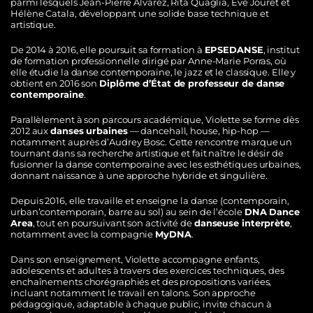
parmi lesquels Jean-Pierre Alvarez, Rita Quaglia, Eve Jouret et
Hélène Catala, développant une solide base technique et
artistique.
De 2014 à 2016, elle poursuit sa formation à
EPSEDANSE
, institut
de formation professionnelle dirigé par Anne-Marie Porras, où
elle étudie la danse contemporaine, le jazz et le classique. Elle y
obtient en 2016 son
Diplôme d’État de professeur de danse
contemporaine
.
Parallèlement à son parcours académique, Violette se forme dès
2012 aux
danses urbaines
— dancehall, house, hip-hop —
notamment auprès d’Audrey Bosc. Cette rencontre marque un
tournant dans sa recherche artistique et fait naître le désir de
fusionner la danse contemporaine avec les esthétiques urbaines,
donnant naissance à une approche hybride et singulière.
Depuis 2016, elle travaille et enseigne la danse (contemporain,
urban’contemporain, barre au sol) au sein de l’école
DNA Dance
Area
, tout en poursuivant son activité de
danseuse interprète
,
notamment avec la compagnie
MyDNA
.
Dans son enseignement, Violette accompagne enfants,
adolescents et adultes à travers des exercices techniques, des
enchaînements chorégraphiés et des propositions variées,
incluant notamment le travail en talons. Son approche
pédagogique, adaptable à chaque public, invite chacun à